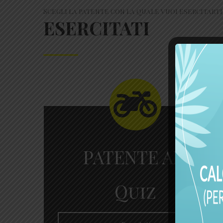
Scegli la patente con la quale vuoi esercitarti
ESERCITATI
PATENTE AM
Quiz