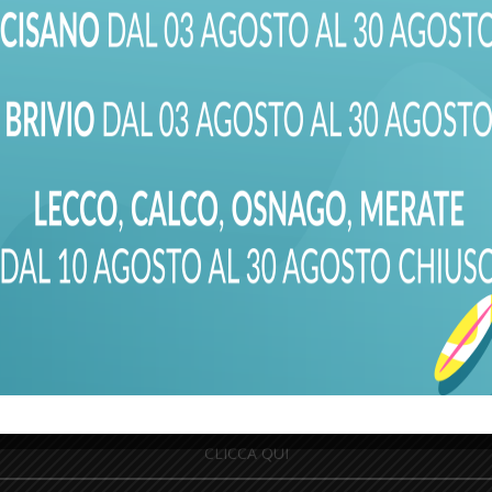
Esercitati
EVI RINNOVARE LA PATENT
CLICCA QUI