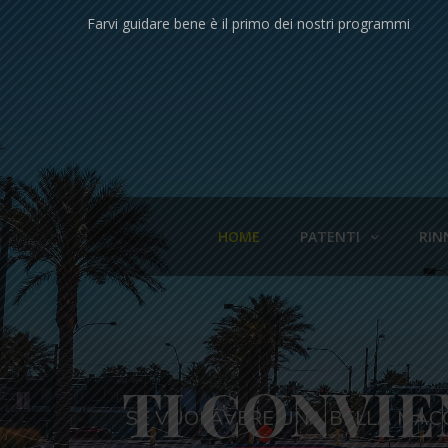
Farvi guidare bene è il primo dei nostri programmi
HOME
PATENTI
RIN
TI CONVIE
SE VUOI AVERE UNA BELLA MAC