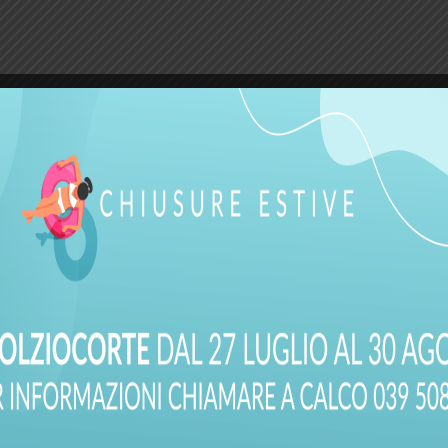
PATENTI A e B
Quiz