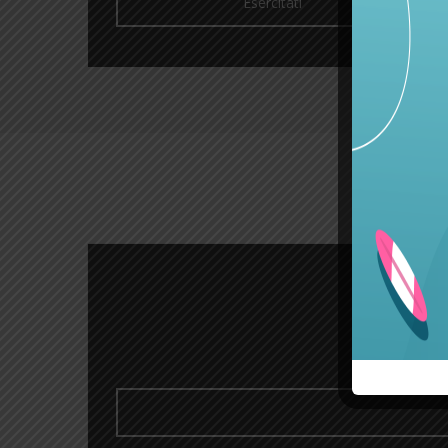
Esercitati
D