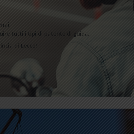
mai.
re tutti i tipi di patente di guida.
incia di Lecco!