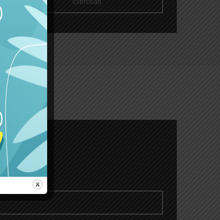
Esercitati
E?