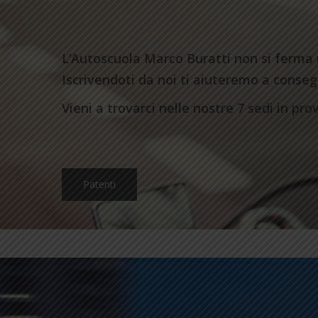
L’Autoscuola Marco Buratti non si ferma 
Iscrivendoti da noi ti aiuteremo a consegui
Vieni a trovarci nelle nostre 7 sedi in prov
Patenti