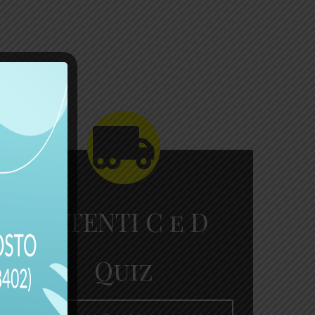
PATENTI C e D
Quiz