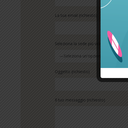
La tua email (richiesto)
Seleziona la sede più vicina per te (richi
—Seleziona un'opzione—
Oggetto (richiesto)
Il tuo messaggio (richiesto)