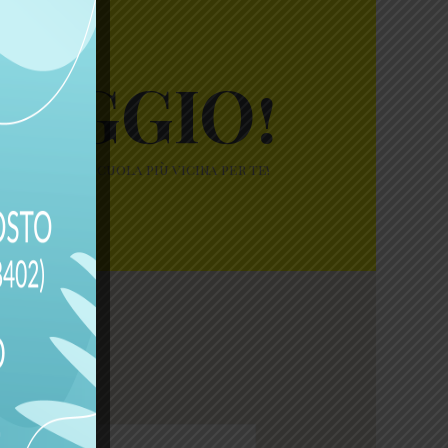
SAGGIO!
 nostra autoscuola più vicina per te!