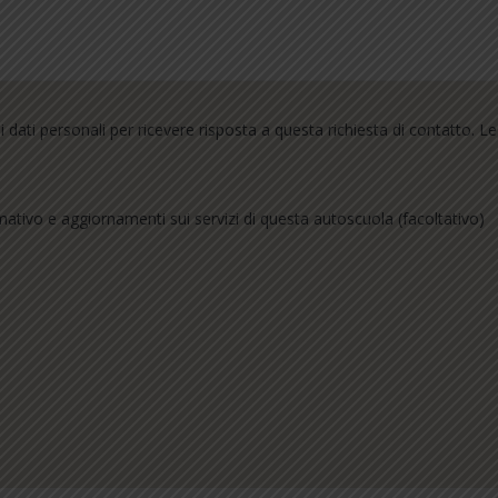
dati personali per ricevere risposta a questa richiesta di contatto. L
mativo e aggiornamenti sui servizi di questa autoscuola (facoltativo)