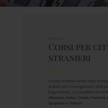
SERVIZI
Corsi per cit
stranieri
Il nostro software audio-visivo di inse
stranieri per il conseguimento della pat
lingua italiana, con possibilità di eserci
Albanese, Arabo, Cinese, Francese,
Spagnolo e Tedesco
.