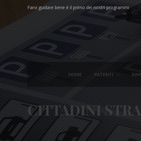
Farvi guidare bene è il primo dei nostri programmi
HOME
PATENTI
RIN
CITTADINI STRA