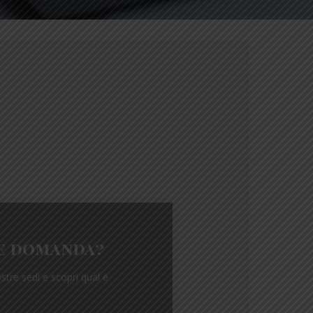
e domanda?
tre sedi e scopri qual è