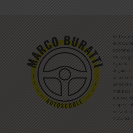
Sette auto
autoscuol
sinonimo d
risultati g
riguarda i
di guida e 
un parco m
personale 
maturata ne
Autoscuol
rappresent
nell’ambit
motoristic