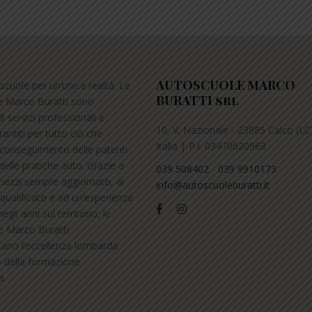
AUTOSCUOLE MARCO
scuole per un’unica realtà. Le
BURATTI srl
e Marco Buratti sono
i servizi professionali e
10, V. Nazionale - 23885 Calco (LC)
arantiti per tutto ciò che
Italia | P.I. 03470620968
l conseguimento delle patenti
delle pratiche auto. Grazie a
039 508402
-
039 9910173
ezzi sempre aggiornato, al
info@autoscuoleburatti.it
qualificato e ad un’esperienza
gli anni sul territorio, le
e Marco Buratti
ano l’eccellenza lombarda
o della formazione
a.