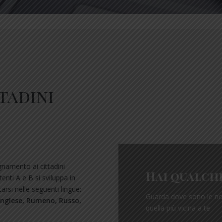
tadini
gnamento ai cittadini
Hai qualch
enti A e B si sviluppa in
tarsi nelle seguenti lingue:
Guarda dove sono le nos
 Inglese, Rumeno, Russo,
quella più vicina a te