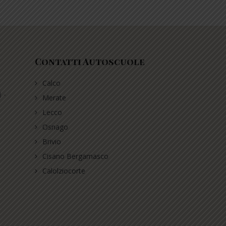
Contatti Autoscuole
Calco
 -
Merate
Lecco
Osnago
Brivio
Cisano Bergamasco
Calolziocorte