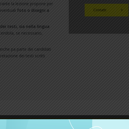
rante la lezione propone per
Contatti
 eventuali
foto o disegni a
ei testi, sia nella lingua
tendola, se necessario,
anche pa parte dei candidati
etazione dei testi scritti