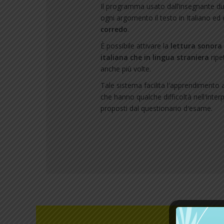
Il programma usato dall’insegnante du
ogni argomento il testo in Italiano ed
corredo
.
È possibile attivare la
lettura sonora d
italiana che in lingua straniera
ripe
anche più volte.
Tale sistema facilita l′apprendimento 
che hanno qualche difficoltà nell′interpr
proposti dal questionario d′esame.