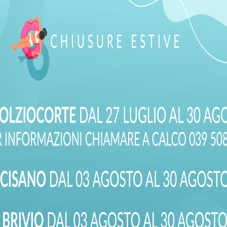
I IL TUO MES
ci a capire meglio la tua esigenza. Seleziona la sede della