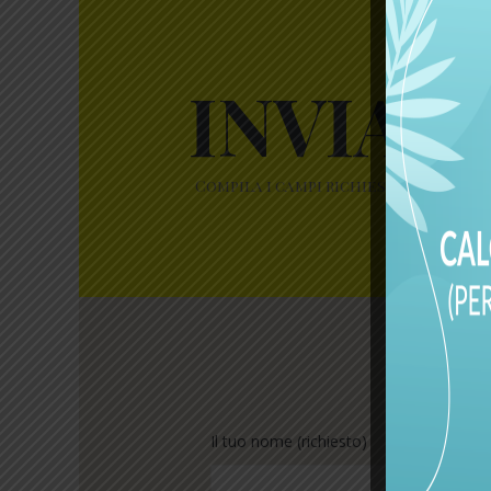
INVIAC
Compila i campi richiesti per aiutar
Il tuo nome (richiesto)