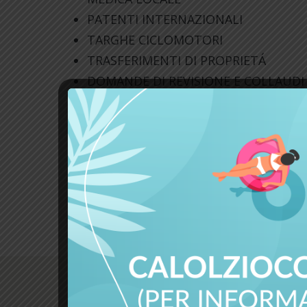
PATENTI INTERNAZIONALI
TARGHE CICLOMOTORI
TRASFERIMENTI DI PROPRIETÁ
DOMANDE DI REVISIONE E COLLAUDI
CAMBI DI RESIDENZA E DUPLICATI CA
IMMATRICOLAZIONI
DEMOLIZIONI VEICOLI PER ESPATRIO
PRATICHE RILASCIO LICENZE DI TRA
PROPRIO