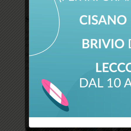
Servizi all'avanguardia
Le Autoscuole Marco Buratti offrono corsi con insegnanti
ultima generazione, in grado di essere adoperati anche d
conoscono bene la lingua italiana.
Grazie alla capillarità del nostro network siamo in grado
rinnovi e duplicati della patente, conversioni di patenti st
internazionali.