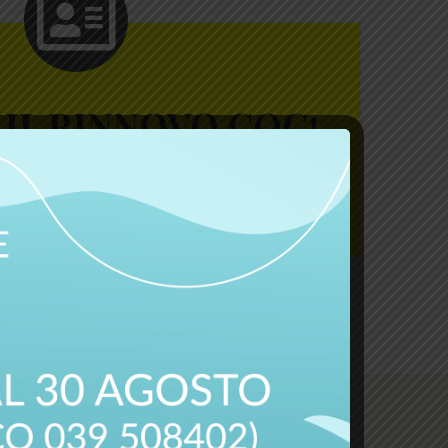
IL RINNOVO CQC!
CLICCA QUI