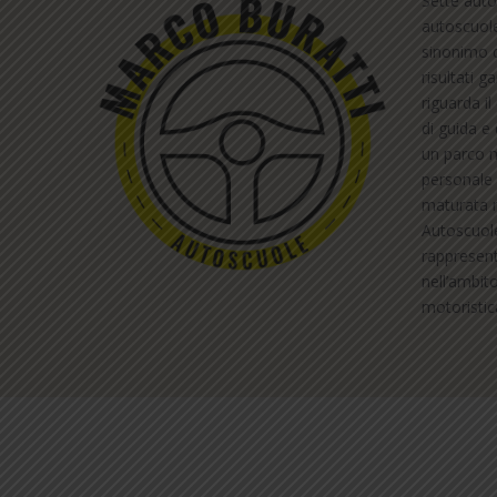
Sette auto
autoscuol
sinonimo d
risultati g
riguarda i
di guida e 
un parco m
personale 
maturata ne
Autoscuol
rappresent
nell’ambit
motoristic