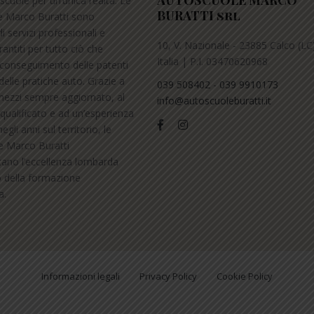
AUTOSCUOLE MARCO
scuole per un’unica realtà. Le
BURATTI srl
e Marco Buratti sono
i servizi professionali e
10, V. Nazionale - 23885 Calco (LC)
arantiti per tutto ciò che
Italia | P.I. 03470620968
l conseguimento delle patenti
delle pratiche auto. Grazie a
039 508402
-
039 9910173
ezzi sempre aggiornato, al
info@autoscuoleburatti.it
qualificato e ad un’esperienza
gli anni sul territorio, le
e Marco Buratti
ano l’eccellenza lombarda
o della formazione
a.
Informazioni legali
Privacy Policy
Cookie Policy