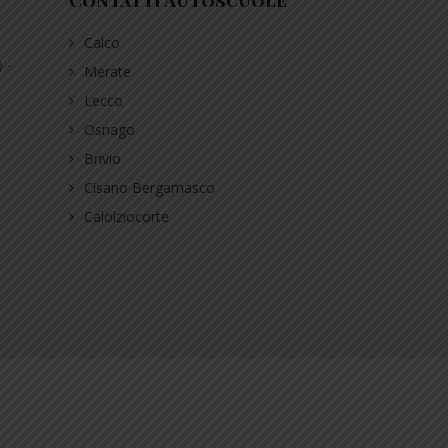
Contatti Autoscuole
Calco
 -
Merate
Lecco
Osnago
Brivio
Cisano Bergamasco
Calolziocorte