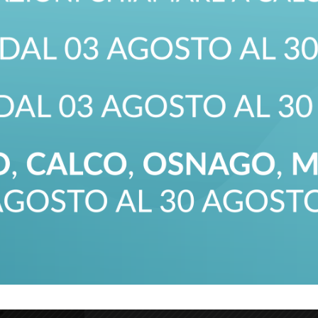
 qualificati e software di
a cittadini stranieri che non
 di provvedere in tempi rapidi a
raniere e rilascio di patenti