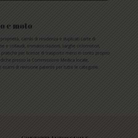
to e moto
proprietà, cambi di residenza e duplicati carte di
ne e collaudi, immatricolazioni, targhe ciclomotori,
 pratiche per licenze di trasporto merci in conto proprio
 mediche presso la Commissione Medica locale,
 esami di revisione patente per tutte le categorie.