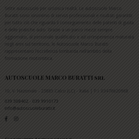
Sette autoscuole per un’unica realtà. Le autoscuole Marco
Buratti sono sinonimo di servizi professionali e risultati garantiti
per tutto ciò che riguarda il conseguimento delle patenti di guida
e delle pratiche auto. Grazie a un parco mezzi sempre
aggiornato, al personale qualificato e ad un’esperienza maturata
negli anni sul territorio, le Autoscuole Marco Buratti
rappresentano l’eccellenza lombarda nell’ambito della
formazione motoristica.
AUTOSCUOLE MARCO BURATTI srl
10, V. Nazionale - 23885 Calco (LC) - Italia | P.I. 03470620968
039 508402
-
039 9910173
info@autoscuoleburatti.it