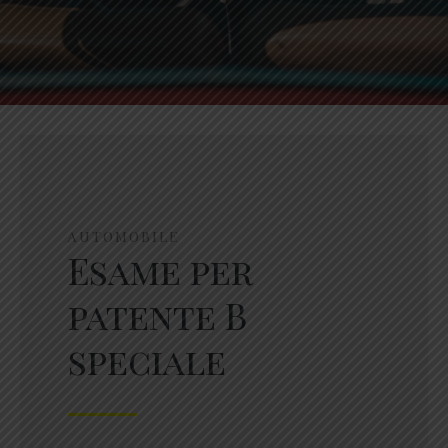
AUTOMOBILE
Esame per
patente B
speciale