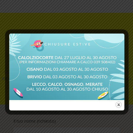
INVIACI IL TUO
MESSAGGIO!
Compila i campi richiesti per aiutarci a capire meglio la
tua esigenza. Seleziona la sede della nostra autoscuola
più vicina per te!
Il tuo nome (richiesto)