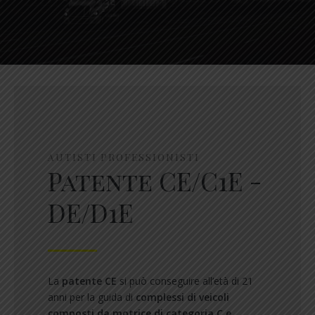
AUTISTI PROFESSIONISTI
Patente CE/C1E -
DE/D1E
La
patente CE
si può conseguire all’età di 21
anni per la guida di
complessi di veicoli
composti da motrice di categoria C e