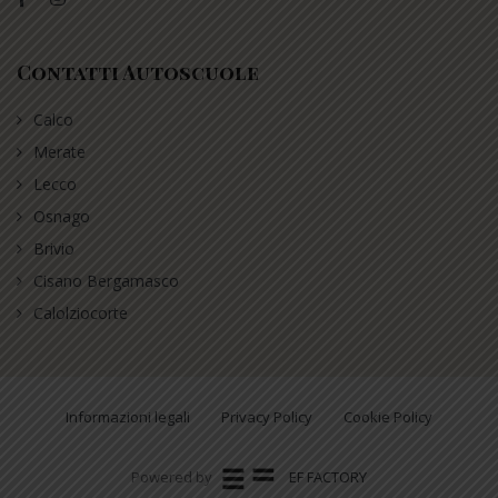
Contatti Autoscuole
Calco
Merate
Lecco
Osnago
Brivio
Cisano Bergamasco
Calolziocorte
Informazioni legali
Privacy Policy
Cookie Policy
Powered by
EF FACTORY