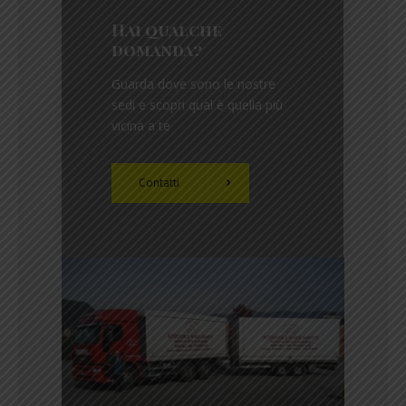
Hai qualche
domanda?
Guarda dove sono le nostre
sedi e scopri qual è quella più
vicina a te
Contatti