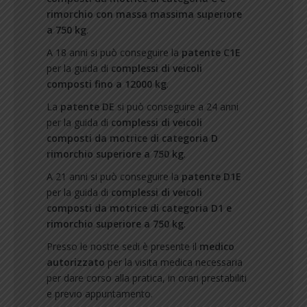
rimorchio con massa massima superiore
a 750 kg
.
A 18 anni si può conseguire la
patente C1E
per la guida di
complessi di veicoli
composti fino a 12000 kg
.
La
patente DE
si può conseguire a 24 anni
per la guida di
complessi di veicoli
composti da motrice di categoria D
rimorchio superiore a 750 kg
.
A 21 anni si può conseguire la
patente D1E
per la guida di
complessi di veicoli
composti da motrice di categoria D1 e
rimorchio superiore a 750 kg
.
Presso le nostre sedi è presente il
medico
autorizzato
per la visita medica necessaria
per dare corso alla pratica, in orari prestabiliti
e previo appuntamento.