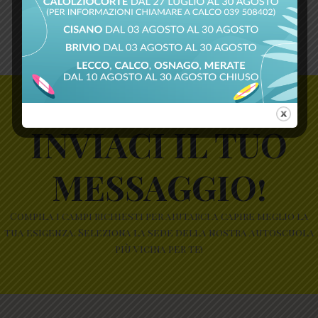
INVIACI IL TUO
MESSAGGIO!
Compila i campi richiesti per aiutarci a capire meglio la
tua esigenza. Seleziona la sede della nostra autoscuola
più vicina per te!