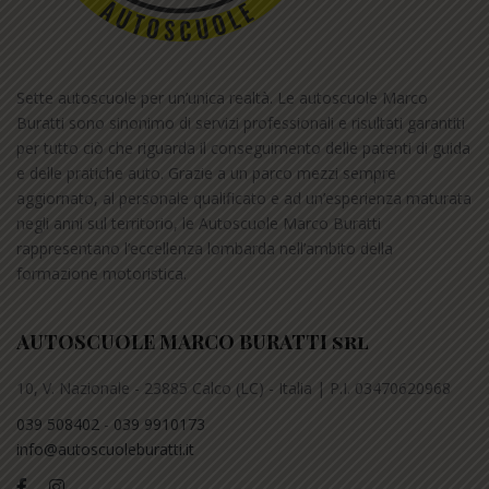
Sette autoscuole per un’unica realtà. Le autoscuole Marco
Buratti sono sinonimo di servizi professionali e risultati garantiti
per tutto ciò che riguarda il conseguimento delle patenti di guida
e delle pratiche auto. Grazie a un parco mezzi sempre
aggiornato, al personale qualificato e ad un’esperienza maturata
negli anni sul territorio, le Autoscuole Marco Buratti
rappresentano l’eccellenza lombarda nell’ambito della
formazione motoristica.
AUTOSCUOLE MARCO BURATTI srl
10, V. Nazionale - 23885 Calco (LC) - Italia | P.I. 03470620968
039 508402
-
039 9910173
info@autoscuoleburatti.it