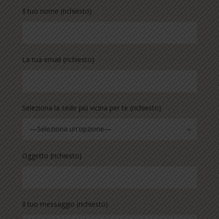
Il tuo nome (richiesto)
La tua email (richiesto)
Seleziona la sede più vicina per te (richiesto)
—Seleziona un'opzione—
Oggetto (richiesto)
Il tuo messaggio (richiesto)