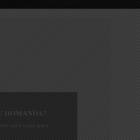
e domanda?
tre sedi e scopri qual è