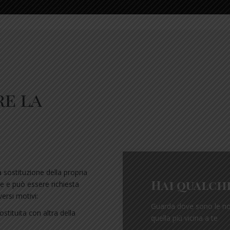
re la
a sostituzione della propria
Hai qualch
e e può essere richiesta
ersi motivi:
Guarda dove sono le nos
ostituita con altra della
quella più vicina a te