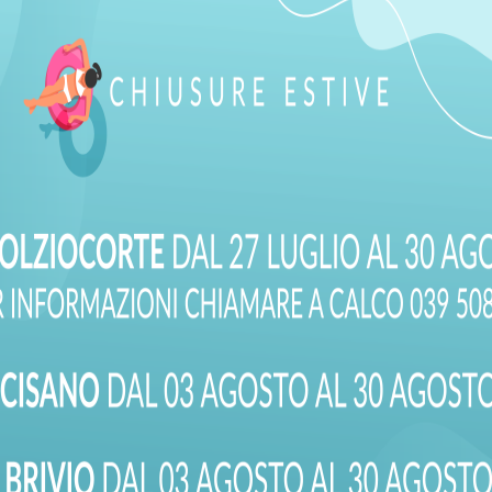
I IL TUO MES
ci a capire meglio la tua esigenza. Seleziona la sede della