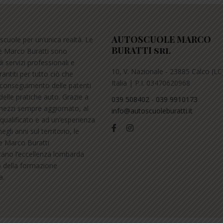
AUTOSCUOLE MARCO
scuole per un’unica realtà. Le
BURATTI srl
e Marco Buratti sono
i servizi professionali e
10, V. Nazionale - 23885 Calco (LC)
arantiti per tutto ciò che
Italia | P.I. 03470620968
l conseguimento delle patenti
delle pratiche auto. Grazie a
039 508402
-
039 9910173
ezzi sempre aggiornato, al
info@autoscuoleburatti.it
qualificato e ad un’esperienza
gli anni sul territorio, le
e Marco Buratti
ano l’eccellenza lombarda
o della formazione
a.