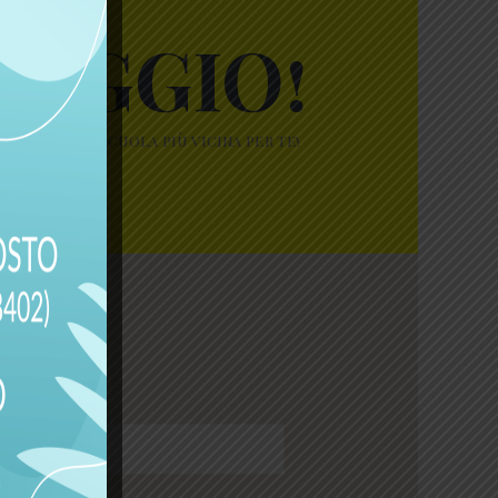
SAGGIO!
 nostra autoscuola più vicina per te!