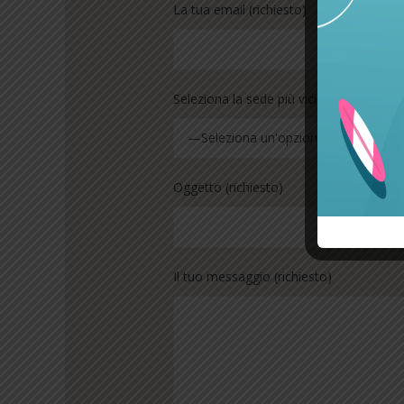
La tua email (richiesto)
Seleziona la sede più vicina per te (richi
—Seleziona un'opzione—
Oggetto (richiesto)
Il tuo messaggio (richiesto)