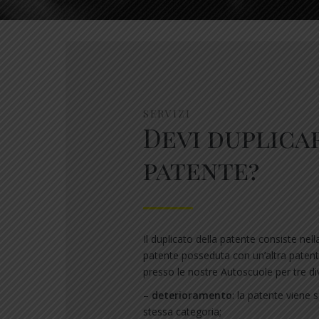
SERVIZI
Devi duplica
patente?
Il duplicato della patente consiste nell
patente posseduta con un’altra patent
presso le nostre Autoscuole per tre div
–
deterioramento
: la patente viene s
stessa categoria;