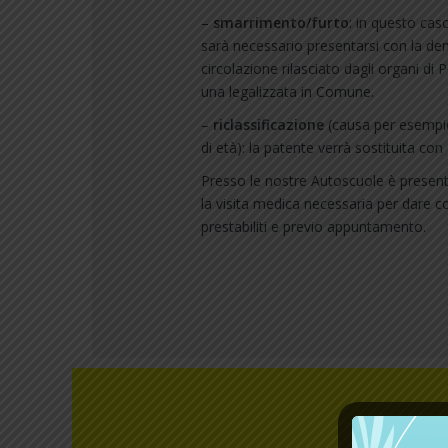
–
smarrimento/furto
: in questo caso
sarà necessario presentarsi con la den
circolazione rilasciato dagli organi di P
una legalizzata in Comune.
–
riclassificazione
(causa per esempio
di età): la patente verrà sostituita con 
Presso le nostre Autoscuole è present
la visita medica necessaria per dare cor
prestabiliti e previo appuntamento.