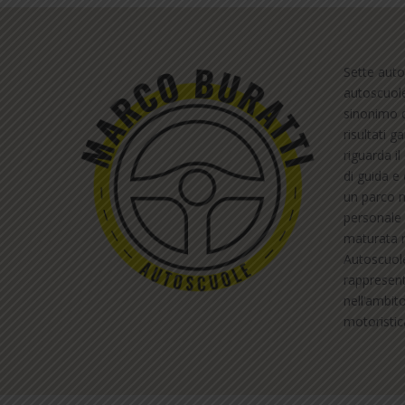
Sette auto
autoscuol
sinonimo d
risultati g
riguarda i
di guida e 
un parco m
personale 
maturata ne
Autoscuol
rappresent
nell’ambit
motoristic