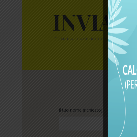
INVIAC
Compila i campi richiesti per aiutar
Il tuo nome (richiesto)