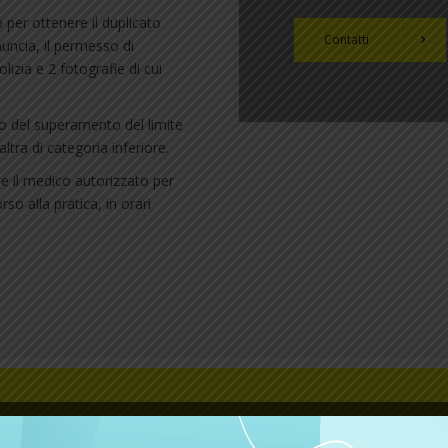
 per ottenere il duplicato
Contatti
uncia, il permesso di
olizia e 2 fotografie di cui
 del superamento del limite
altra di categoria inferiore.
e il medico autorizzato per
so alla pratica, in orari