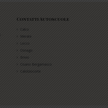
Contatti Autoscuole
Calco
 -
Merate
Lecco
Osnago
Brivio
Cisano Bergamasco
Calolziocorte