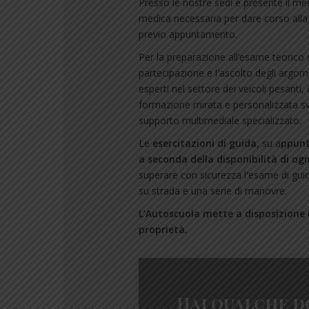
Presso le nostre sedi è presente il med
medica necessaria per dare corso alla pr
previo appuntamento.
Per la preparazione all’esame teorico
partecipazione e l′ascolto degli argome
esperti nel settore dei veicoli pesant
formazione mirata e personalizzata s
supporto multimediale specializzato.
Le
esercitazioni di guida
, su a
ppunta
a seconda della disponibilità di ogn
superare con sicurezza l′esame di gui
su strada e una serie di manovre.
L’Autoscuola mette a disposizione
proprietà.
Hai qualche 