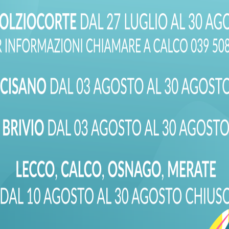
I IL TUO MES
ci a capire meglio la tua esigenza. Seleziona la sede della