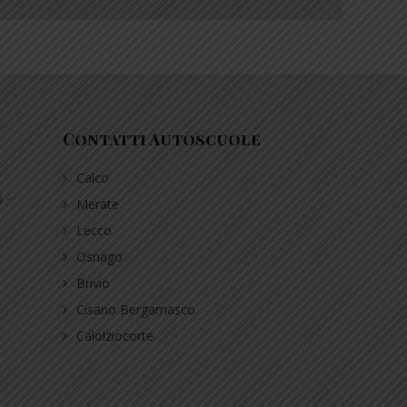
Contatti Autoscuole
Calco
 -
Merate
Lecco
Osnago
Brivio
Cisano Bergamasco
Calolziocorte