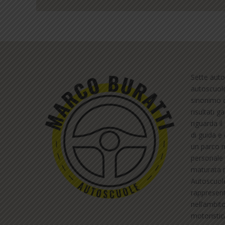
Sette auto
autoscuol
sinonimo d
risultati g
riguarda i
di guida e 
un parco m
personale 
maturata ne
Autoscuol
rappresent
nell’ambit
motoristic