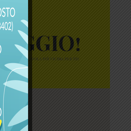
SAGGIO!
 nostra autoscuola più vicina per te!