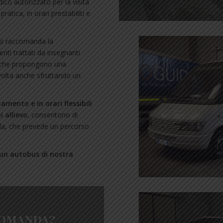
ico autorizzato per la visita
atica, in orari prestabiliti e
 si raccomanda la
nti trattati da insegnanti
i, che propongono una
volta anche sfruttando un
mento e in orari flessibili
i allievo
, consentono di
da, che prevede un percorso
 un autobus di nostra
domanda?