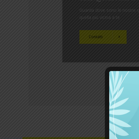
Guarda dove sono le nostre se
quella più vicina a te
Contatti