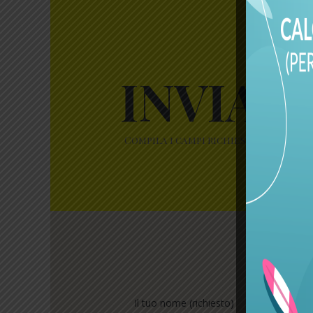
INVIAC
Compila i campi richiesti per aiutar
Il tuo nome (richiesto)