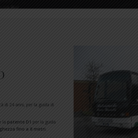
D
à di 24 anni, per la guida di
e la
patente D1
per la guida
ghezza fino a 8 metri
.