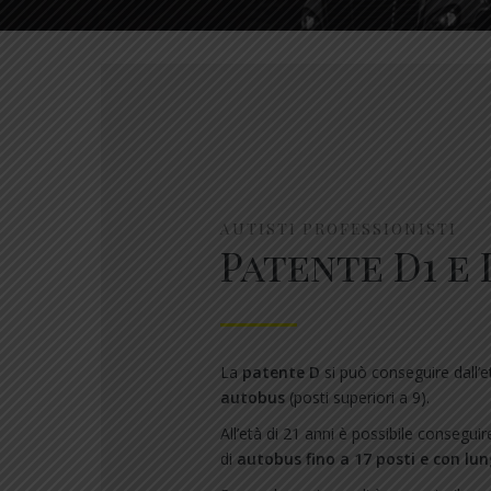
AUTISTI PROFESSIONISTI
Patente D1 e 
La
patente D
si può conseguire dall’et
autobus
(posti superiori a 9).
All’età di 21 anni è possibile conseguir
di
autobus fino a 17 posti e con lun