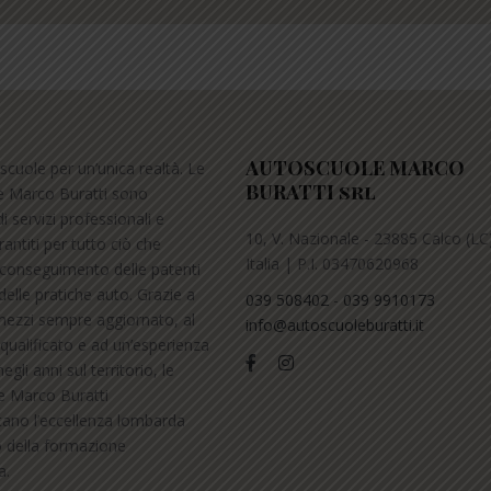
AUTOSCUOLE MARCO
scuole per un’unica realtà. Le
BURATTI srl
e Marco Buratti sono
i servizi professionali e
10, V. Nazionale - 23885 Calco (LC)
arantiti per tutto ciò che
Italia | P.I. 03470620968
l conseguimento delle patenti
delle pratiche auto. Grazie a
039 508402
-
039 9910173
ezzi sempre aggiornato, al
info@autoscuoleburatti.it
qualificato e ad un’esperienza
gli anni sul territorio, le
e Marco Buratti
ano l’eccellenza lombarda
o della formazione
a.