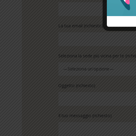
La tua email (richiesto)
Seleziona la sede più vicina per te (richi
—Seleziona un'opzione—
Oggetto (richiesto)
Il tuo messaggio (richiesto)