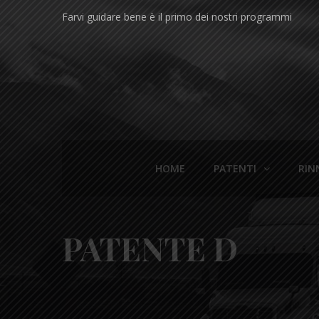
Farvi guidare bene è il primo dei nostri programmi
HOME
PATENTI
RIN
PATENTE D