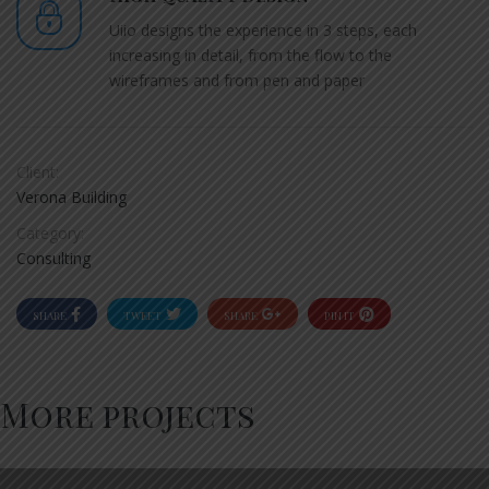
Uiio designs the experience in 3 steps, each
increasing in detail, from the flow to the
wireframes and from pen and paper
Client:
Verona Building
Category:
Consulting
SHARE
TWEET
SHARE
PIN IT
More projects