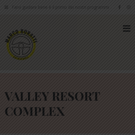
Farvi guidare bene è il primo dei nostri programmi
VALLEY RESORT
COMPLEX