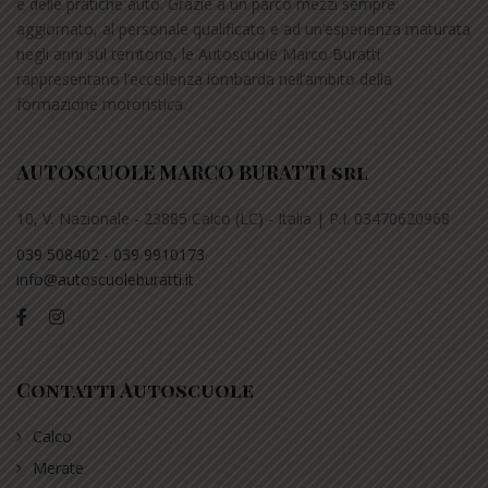
e delle pratiche auto. Grazie a un parco mezzi sempre
aggiornato, al personale qualificato e ad un’esperienza maturata
negli anni sul territorio, le Autoscuole Marco Buratti
rappresentano l’eccellenza lombarda nell’ambito della
formazione motoristica.
AUTOSCUOLE MARCO BURATTI srl
10, V. Nazionale - 23885 Calco (LC) - Italia | P.I. 03470620968
039 508402
-
039 9910173
info@autoscuoleburatti.it
Contatti Autoscuole
Calco
Merate