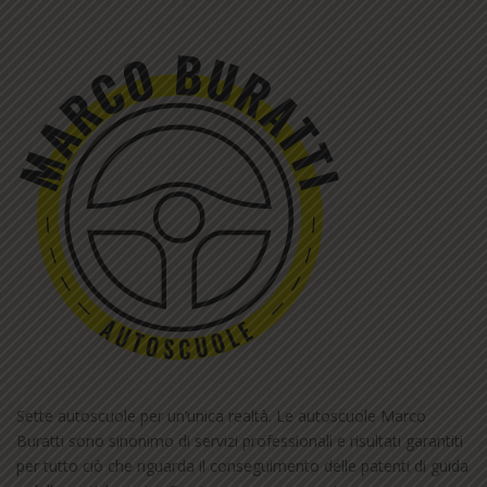
Sette autoscuole per un’unica realtà. Le autoscuole Marco
Buratti sono sinonimo di servizi professionali e risultati garantiti
per tutto ciò che riguarda il conseguimento delle patenti di guida