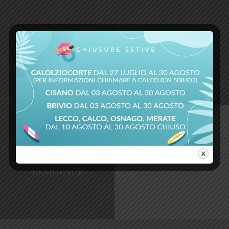
BUILDINGS /
CONSULTING /
CONSULTING
INTERIOR /
Green
PLUMBING
Spa Complex
Building
BUILDINGS /
CONSULTING /
PLUMBING
Residence